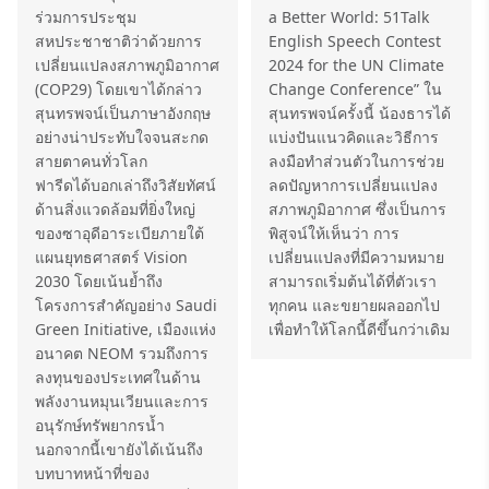
ร่วมการประชุม
a Better World: 51Talk
สหประชาชาติว่าด้วยการ
English Speech Contest
เปลี่ยนแปลงสภาพภูมิอากาศ
2024 for the UN Climate
(COP29) โดยเขาได้กล่าว
Change Conference” ใน
สุนทรพจน์เป็นภาษาอังกฤษ
สุนทรพจน์ครั้งนี้ น้องธารได้
อย่างน่าประทับใจจนสะกด
แบ่งปันแนวคิดและวิธีการ
สายตาคนทั่วโลก
ลงมือทำส่วนตัวในการช่วย
ฟารีดได้บอกเล่าถึงวิสัยทัศน์
ลดปัญหาการเปลี่ยนแปลง
ด้านสิ่งแวดล้อมที่ยิ่งใหญ่
สภาพภูมิอากาศ ซึ่งเป็นการ
ของซาอุดีอาระเบียภายใต้
พิสูจน์ให้เห็นว่า การ
แผนยุทธศาสตร์ Vision
เปลี่ยนแปลงที่มีความหมาย
2030 โดยเน้นย้ำถึง
สามารถเริ่มต้นได้ที่ตัวเรา
โครงการสำคัญอย่าง Saudi
ทุกคน และขยายผลออกไป
Green Initiative, เมืองแห่ง
เพื่อทำให้โลกนี้ดีขึ้นกว่าเดิม
อนาคต NEOM รวมถึงการ
ลงทุนของประเทศในด้าน
พลังงานหมุนเวียนและการ
อนุรักษ์ทรัพยากรน้ำ
นอกจากนี้เขายังได้เน้นถึง
บทบาทหน้าที่ของ