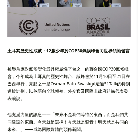
土耳其歷史性成就：12歲少年於COP30氣候峰會向世界領袖發言
被譽為應對氣候變化最具權威性平台之一的聯合國COP30氣候峰
會，今年成為土耳其的歷史性舞台。該峰會於11月10日至21日在
巴西舉行，亮點之一是Osman Batu Sivaslıgil透過51Talk的特別
選拔計劃，以英語向全球領袖、外交官及國際非政府組織代表發
表演說。
他充滿力量的訊息——「未來不是我們等待的東西，而是我們共
同建設的東西。今天就是選擇！今天就是聲音！明天就是共同的
未來。」——成為國際媒體的頭條新聞。